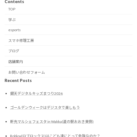
Contents
TOP
学ぶ
esports
スマホ修理工房
ブログ
店舗案内
お問い合わせフォーム
Recent Posts
銀天デジタルキッズまつり2026
ゴールデンウィークはデジスタで楽しもう
軒先マルシェフェスタ in Wakka(道の駅おおき東側)
Roblox(ロブロックス)はこども達にとって危険なのか？